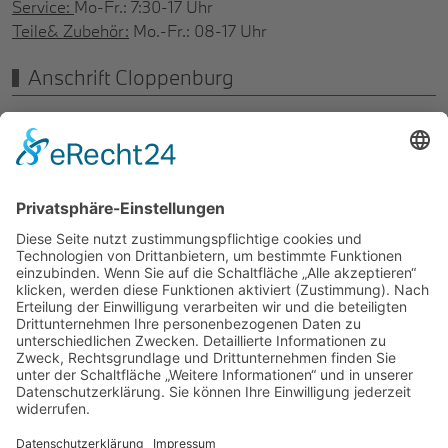
Service:
Mo-Fr.: 7:30-17 Uhr
Teile& Zubehör:
Mo.-Fr.: 08-17 Uhr
Anschrift Cloppenburg
Autohaus Menke GmbH
Daimlerstr. 10
49661 Cloppenburg
E-Mail:
info@menke-gruppe.de
Tel.
04471-18438-0
Fax: 04471-4473
Öffnungszeiten:
Verkauf:
Mo-Fr.: 8-18 Uhr
Sa.: 09-13 Uhr
Service:
Mo-Fr.: 7:30-17 Uhr
Teile& Zubehör:
Mo.-Fr.: 08-17 Uhr